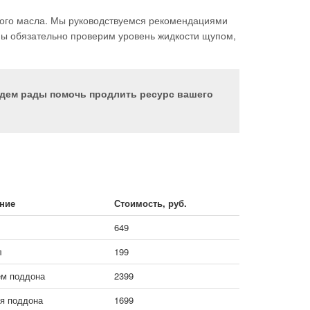
ного масла. Мы руководствуемся рекомендациями
ы обязательно проверим уровень жидкости щупом,
удем рады помочь продлить ресурс вашего
ание
Стоимость, руб.
649
л
199
ем поддона
2399
ия поддона
1699