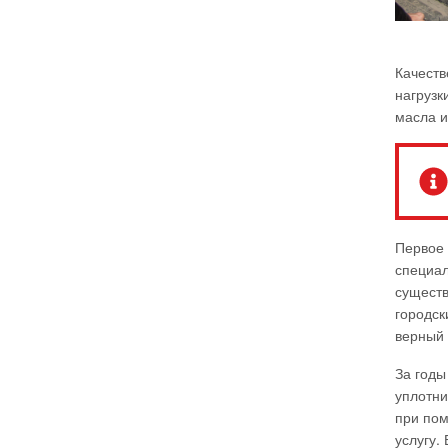
Качеств
нагрузк
масла и
Первое 
специал
существ
городск
верный 
За годы
уплотни
при пом
услугу.