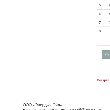
5
6
7
8
Возврат 
ООО «Энерджи Ойл»
engoil@engoil.ru