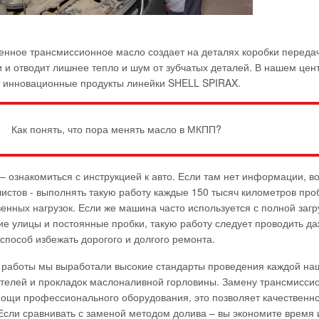
енное трансмиссионное масло создает на деталях коробки переда
и и отводит лишнее тепло и шум от зубчатых деталей. В нашем ц
 инновационные продукты линейки SHELL SPIRAX.
Как понять, что пора менять масло в МКПП?
– ознакомиться с инструкцией к авто. Если там нет информации,
истов - выполнять такую работу каждые 150 тысяч километров про
енных нагрузок. Если же машина часто используется с полной загр
ие улицы и постоянные пробки, такую работу следует проводить да
способ избежать дорогого и долгого ремонта.
 работы мы выработали высокие стандарты проведения каждой наш
телей и прокладок маслоналивной горловины. Замену трансмисс
ощи профессионального оборудования, это позволяет качественн
 Если сравнивать с заменой методом долива – вы экономите время и