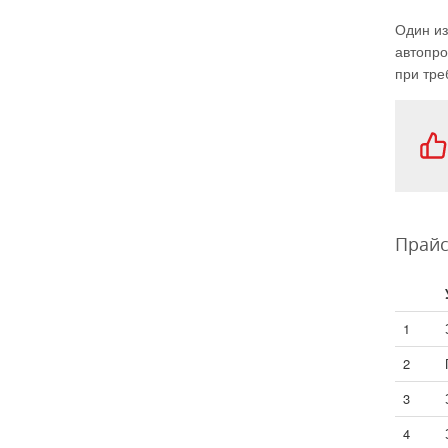
Один из
автопро
при тре
Прайс
1
2
3
4